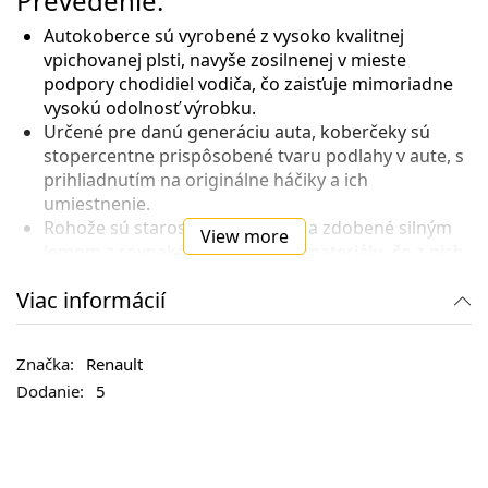
Prevedenie:
Autokoberce sú vyrobené z vysoko kvalitnej
vpichovanej plsti, navyše zosilnenej v mieste
podpory chodidiel vodiča, čo zaisťuje mimoriadne
vysokú odolnosť výrobku.
Určené pre danú generáciu auta, koberčeky sú
stopercentne prispôsobené tvaru podlahy v aute, s
prihliadnutím na originálne háčiky a ich
umiestnenie.
Rohože sú starostlivo upravené a zdobené silným
View more
lemom z rovnakého farebného materiálu, čo z nich
robí elegantný prvok výbavy automobilu.
Viac informácií
Funkčnosť:
Materiál koberčekov ponúka dokonalé zadržiavanie
Renault
vlhkosti a nečistôt, čím chráni podlahu auta.
V závislosti od konkrétneho modelu automobilu sú
5
rohože opatrené upevňovacími kolíkmi alebo
suchými zipsami, ktoré upevňujú koberček k
podlahe auta a zabraňujú jeho posunutiu.
Spodná strana automobilových koberčekov je