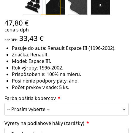
Preskočiť
47,80 €
na
cena s dph
začiatok
33,43 €
galérie
obrázkov
Pasuje do auta: Renault Espace III (1996-2002).
Značka: Renault.
Model: Espace III.
Rok výroby: 1996-2002.
Prispôsobenie: 100% na mieru.
Posilnenie podpory päty: áno.
Počet prvkov v sade: 5 ks.
Farba obšitia kobercov
Výrezy na podlahové háky (zarážky)