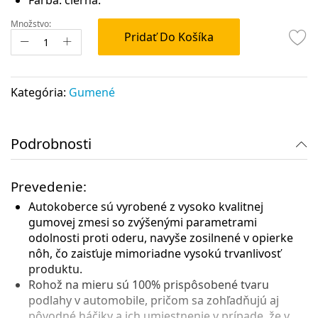
Množstvo:
Pridať Do Košíka
Kategória:
Gumené
Podrobnosti
Prevedenie:
Autokoberce sú vyrobené z vysoko kvalitnej
gumovej zmesi so zvýšenými parametrami
odolnosti proti oderu, navyše zosilnené v opierke
nôh, čo zaisťuje mimoriadne vysokú trvanlivosť
produktu.
Rohož na mieru sú 100% prispôsobené tvaru
podlahy v automobile, pričom sa zohľadňujú aj
pôvodné háčiky a ich umiestnenie v prípade, že v