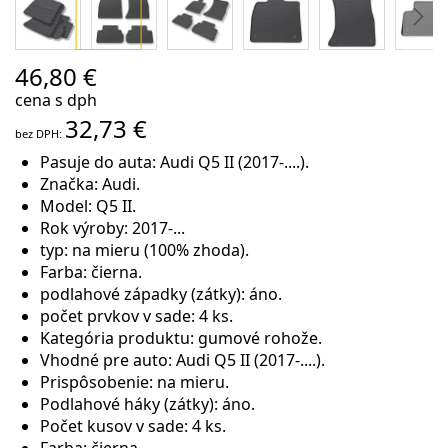
Preskočiť
46,80 €
na
cena s dph
začiatok
32,73 €
galérie
obrázkov
Pasuje do auta: Audi Q5 II (2017-....).
Značka: Audi.
Model: Q5 II.
Rok výroby: 2017-...
typ: na mieru (100% zhoda).
Farba: čierna.
podlahové západky (zátky): áno.
počet prvkov v sade: 4 ks.
Kategória produktu: gumové rohože.
Vhodné pre auto: Audi Q5 II (2017-....).
Prispôsobenie: na mieru.
Podlahové háky (zátky): áno.
Počet kusov v sade: 4 ks.
Farba: čierna.