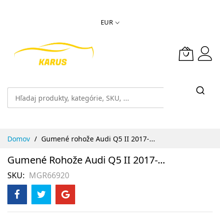
Skip
EUR
to
Content
Domov
Gumené rohože Audi Q5 II 2017-...
Gumené Rohože Audi Q5 II 2017-...
SKU
MGR66920