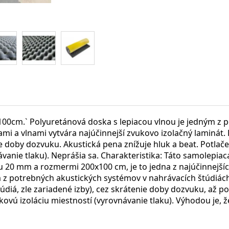
00cm.` Polyuretánová doska s lepiacou vlnou je jedným z 
i a vlnami vytvára najúčinnejší zvukovo izolačný laminát. 
nie doby dozvuku. Akustická pena znížuje hluk a beat. Potl
ávanie tlaku). Neprášia sa. Charakteristika: Táto samolepia
ou 20 mm a rozmermi 200x100 cm, je to jedna z najúčinnejšíc
z potrebných akustických systémov v nahrávacích štúdiách. 
údiá, zle zariadené izby), cez skrátenie doby dozvuku, až 
kovú izoláciu miestností (vyrovnávanie tlaku). Výhodou je, ž