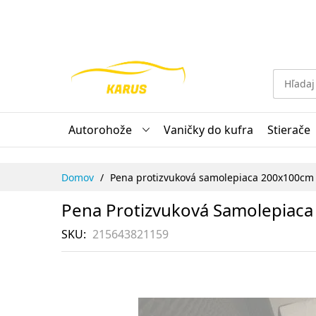
Skip
to
Content
Autorohože
Vaničky do kufra
Stierače
Domov
Pena protizvuková samolepiaca 200x100cm
Pena Protizvuková Samolepiac
SKU
215643821159
Preskočiť
na
koniec