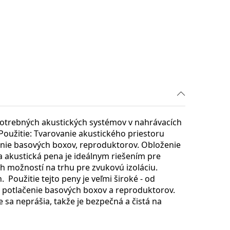
potrebných akustických systémov v nahrávacích
Použitie: Tvarovanie akustického priestoru
ačenie basových boxov, reproduktorov. Obloženie
ca akustická pena je ideálnym riešením pre
h možností na trhu pre zvukovú izoláciu.
Použitie tejto peny je veľmi široké - od
po potlačenie basových boxov a reproduktorov.
e sa neprášia, takže je bezpečná a čistá na