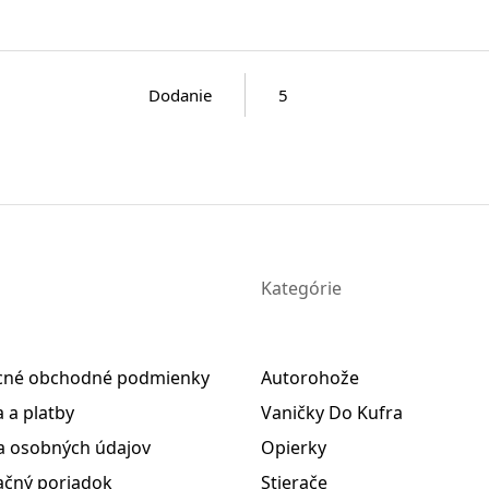
Dodanie
5
Kategórie
cné obchodné podmienky
Autorohože
 a platby
Vaničky Do Kufra
 osobných údajov
Opierky
čný poriadok
Stierače