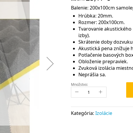
Balenie: 200x100cm samolep
Hrúbka: 20mm.
Rozmer: 200x100cm.
Tvarovanie akustického p
izby).
Skrátenie doby dozvuku
Akustická pena znížuje h
Potlačenie basových box
Obloženie prepraviek.
Zvuková izolácia miestno
Neprášia sa.
Množstvo:
Kategória:
Izolácie