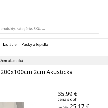
Izolácie
Pásky a lepidlá
 2cm akustická
a 200x100cm 2cm Akustická
35,99 €
cena s dph
25,17 €