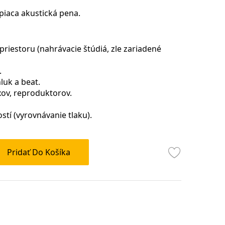
iaca akustická pena.
riestoru (nahrávacie štúdiá, zle zariadené
.
luk a beat.
ov, reproduktorov.
stí (vyrovnávanie tlaku).
Pridať Do Košíka