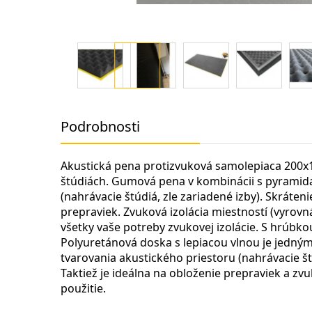
Preskočiť
na
Podrobnosti
začiatok
galérie
obrázkov
Akustická pena protizvuková samolepiaca 200x1
štúdiách. Gumová pena v kombinácii s pyramidam
(nahrávacie štúdiá, zle zariadené izby). Skráte
prepraviek. Zvuková izolácia miestností (vyrovn
všetky vaše potreby zvukovej izolácie. S hrúbk
Polyuretánová doska s lepiacou vlnou je jedným 
tvarovania akustického priestoru (nahrávacie št
Taktiež je ideálna na obloženie prepraviek a zvu
použitie.