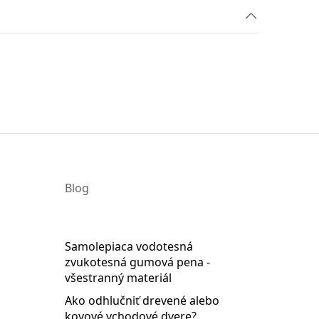
Blog
Samolepiaca vodotesná
zvukotesná gumová pena -
všestranný materiál
Ako odhlučniť drevené alebo
kovové vchodové dvere?