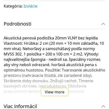
Kategória:
Izolácie
Podrobnosti
Akustická penová podložka 20mm VLNY bez lepidla
Vlastnosti: Hrúbka: 2 cm (20 mm = 10 mm základňa, 10
mm vlna). Nehorľavý a samozhášavý podľa normy
MVSS 302. 1 položka = 200 x 100 cm = 2 m2. Výhody:
najkvalitnejšia špongia - nedrolí sa. špeciálny rozmer,
aby vlny neboli odrezané. horľavá akustická pena s
optimálnou hustotou. Použitie: Tvarovanie akustického
priestoru (nahrávacie štúdiá, zle zariadené izby).
Skrátenie doby dozvuku. Znižujú rachot. Tlmenie
basových skriniek, reproduktorov. Obloženie
prepravných debien. Zvukotesné miestnosti
View more
(vyrovnanie tlaku). Nepráši sa.
Viac informácií