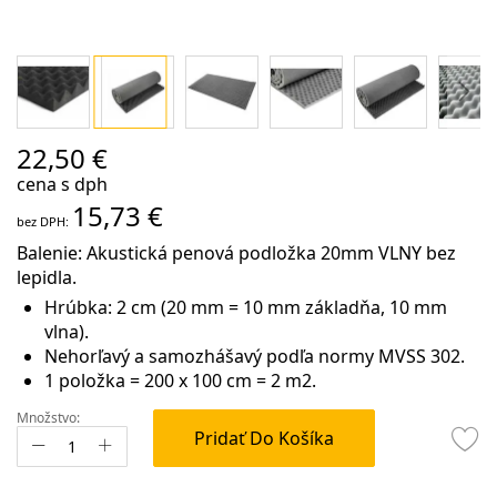
Preskočiť
22,50 €
na
cena s dph
začiatok
15,73 €
galérie
obrázkov
Balenie: Akustická penová podložka 20mm VLNY bez
lepidla.
Hrúbka: 2 cm (20 mm = 10 mm základňa, 10 mm
vlna).
Nehorľavý a samozhášavý podľa normy MVSS 302.
1 položka = 200 x 100 cm = 2 m2.
Množstvo:
Pridať Do Košíka