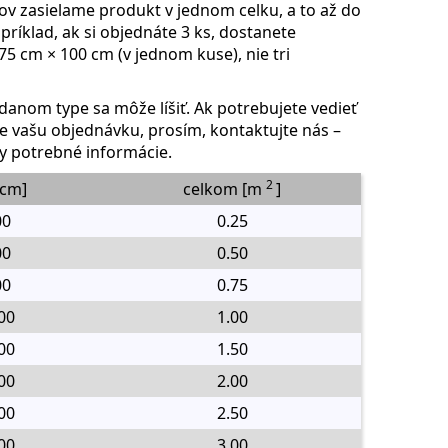
sov zasielame produkt
v jednom celku
, a to až do
príklad, ak si objednáte 3 ks, dostanete
5 cm × 100 cm (v jednom kuse), nie tri
danom type sa môže líšiť. Ak potrebujete vedieť
 vašu objednávku, prosím, kontaktujte nás –
y potrebné informácie.
2
[cm]
celkom [m
]
00
0.25
00
0.50
00
0.75
00
1.00
00
1.50
00
2.00
00
2.50
00
3.00