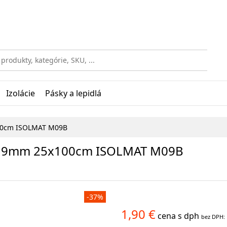
Izolácie
Pásky a lepidlá
00cm ISOLMAT M09B
ma 9mm 25x100cm ISOLMAT M09B
-37%
1,90 €
cena s dph