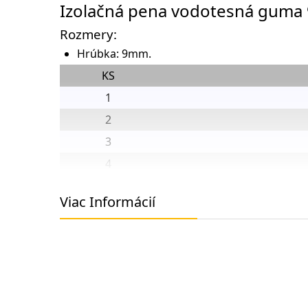
Izolačná pena vodotesná gum
Rozmery:
Hrúbka: 9mm.
KS
1
2
3
4
6
Viac Informácií
8
10
12
18
36