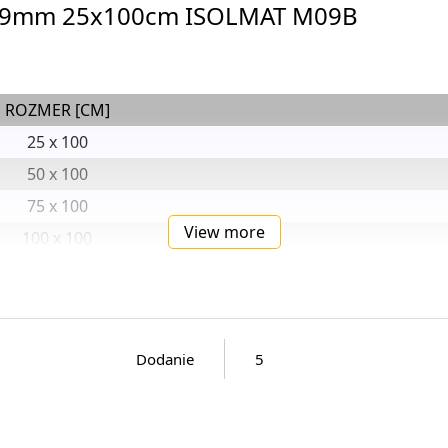
a 9mm 25x100cm ISOLMAT M09B
ROZMER [CM]
25 x 100
50 x 100
75 x 100
View more
100 x 100
150 x 100
200 x 100
250 x 100
Dodanie
5
300 x 100
450 x 100
900 x 100