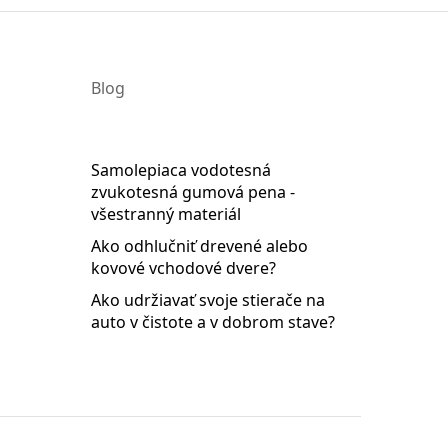
10.00
Blog
Samolepiaca vodotesná
sle.
zvukotesná gumová pena -
ov a vetracích potrubí.
všestranný materiál
astnosťami.
Ako odhlučniť drevené alebo
kovové vchodové dvere?
uk a izoluje od teploty (tepelne).
Ako udržiavať svoje stierače na
auto v čistote a v dobrom stave?