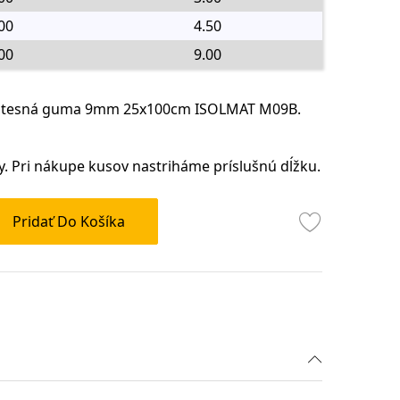
00
4.50
00
9.00
odotesná guma 9mm 25x100cm ISOLMAT M09B.
y. Pri nákupe kusov nastriháme príslušnú dĺžku.
Pridať Do Košíka