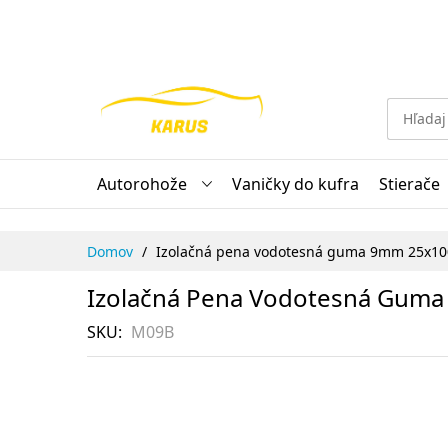
Skip
to
Content
Autorohože
Vaničky do kufra
Stierače
Domov
Izolačná pena vodotesná guma 9mm 25x1
Izolačná Pena Vodotesná Gu
SKU
M09B
Preskočiť
na
koniec