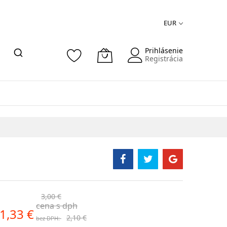
EUR
Prihlásenie
Registrácia
3,00 €
cena s dph
1,33 €
2,10 €