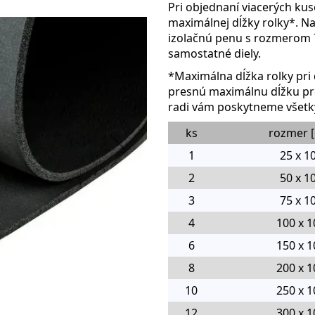
Pri objednaní viacerých ku
maximálnej dĺžky rolky*. Na
izolačnú penu s rozmerom 7
samostatné diely.
*Maximálna dĺžka rolky pri 
presnú maximálnu dĺžku pre
radi vám poskytneme všetk
ks
rozmer 
1
25 x 1
2
50 x 1
3
75 x 1
4
100 x 1
6
150 x 1
8
200 x 1
10
250 x 1
12
300 x 1