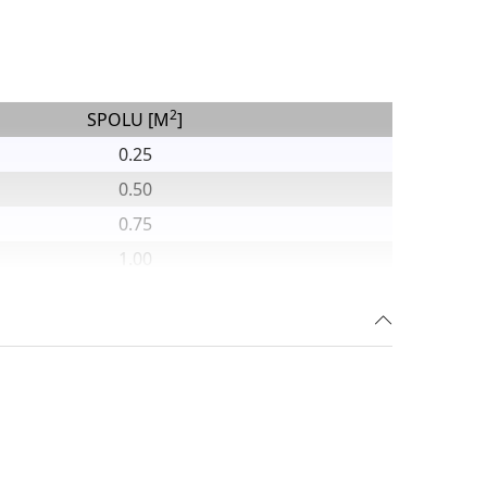
2
SPOLU [M
]
0.25
0.50
0.75
1.00
1.50
2.00
2.50
3.00
4.50
9.00