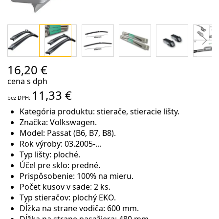
Preskočiť
16,20 €
na
cena s dph
začiatok
11,33 €
galérie
obrázkov
Kategória produktu: stierače, stieracie lišty.
Značka: Volkswagen.
Model: Passat (B6, B7, B8).
Rok výroby: 03.2005-...
Typ lišty: ploché.
Účel pre sklo: predné.
Prispôsobenie: 100% na mieru.
Počet kusov v sade: 2 ks.
Typ stieračov: plochý EKO.
Dĺžka na strane vodiča: 600 mm.
Dĺžka na strane pasažiera: 480 mm.