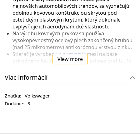
najnovších automobilových trendov, sa vyznačujú
odolnou kovovou konštrukciou skrytou pod
estetickým plastovým krytom, ktorý dokonale
ovplyvňuje ich aerodynamické vlastnosti.
Na výrobu kovových prvkov sa používa
vysokopevnostný oceľový plech zakončený hrubou
(nad 25 mikrometrov) antikoróznou vrstvou zinku.
Stierač je vyrobený z gumovej zmesi na báze
View more
prírodného kaučuku a obsahuje prímes grafitu, čo
výrazne zlepšuje trecie parametre a zaisťuje oveľa
tichšiu činnosť stieračov.
Viac informácií
Súčasti vyrobené z technického plastu PBT GF
navyše obsahujú sklenené vlákna, ktoré sa
vyznačujú vynikajúcimi mechanickými vlastnosťami
Volkswagen
a sú odolné voči všetkým poveternostným
3
podmienkam.
Funkčnosť:
Hybridné stierače automobilov sú kombináciou
modernej formy s dokonalým fungovaním
štandardných lamiel a použitie vyčíslených konzol v