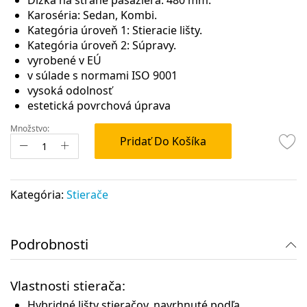
Karoséria: Sedan, Kombi.
Kategória úroveň 1: Stieracie lišty.
Kategória úroveň 2: Súpravy.
vyrobené v EÚ
v súlade s normami ISO 9001
vysoká odolnosť
estetická povrchová úprava
Množstvo:
Pridať Do Košíka
Kategória:
Stierače
Podrobnosti
Vlastnosti stierača:
Hybridné lišty stieračov, navrhnuté podľa