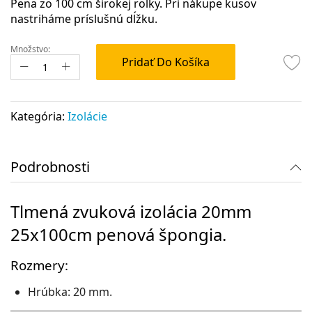
Pena zo 100 cm širokej rolky. Pri nákupe kusov
nastriháme príslušnú dĺžku.
Množstvo:
Pridať Do Košíka
Kategória:
Izolácie
Podrobnosti
Tlmená zvuková izolácia 20mm
25x100cm penová špongia.
Rozmery:
Hrúbka: 20 mm.