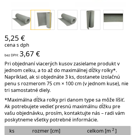
Preskočiť
5,25 €
na
cena s dph
začiatok
3,67 €
galérie
obrázkov
Pri objednaní viacerých kusov zasielame produkt
v
jednom celku
, a to až do maximálnej dĺžky rolky*.
Napríklad, ak si objednáte 3 ks, dostanete izolačnú
penu s rozmerom 75 cm × 100 cm (v jednom kuse), nie
tri samostatné diely.
*Maximálna dĺžka rolky pri danom type sa môže líšiť.
Ak potrebujete vedieť presnú maximálnu dĺžku pre
vašu objednávku, prosím, kontaktujte nás – radi vám
poskytneme všetky potrebné informácie.
2
ks
rozmer [cm]
celkom [m
]