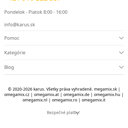
efekt zrušenia ozveny.
malé straty tuhosti počas používania.
Pondelok - Piatok 8:00 - 16:00
vysoká odolnosť voči vysokým a nízkym teplotám.
žiadne zlúčeniny ťažkých kovov vo výrobnom
info@karus.sk
procese.
žiadne fyziologické námietky voči použitiu peny.
Pomoc
iné použitia.
Aplikácia:
Kategórie
Poťahové prvky.
Blog
Amortizačné rozpery, napríklad na prepravu skla.
Ochrana rôznych predmetov pred poškodením.
Pena sa výborne hodí ako zvuková izolácia
domových dverí.
© 2020-2026 karus. Všetky práva vyhradené.
megamix.sk
|
omegamix.cz
|
omegamix.at
|
omegamix.de
|
omegamix.hu
|
Vnútorná absorpcia ozveny.
omegamix.nl
|
omegamix.ro
|
omegamix.it
Zvukotesné kabíny.
Bezpečné platby: